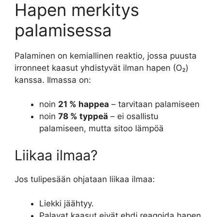
Hapen merkitys
palamisessa
Palaminen on kemiallinen reaktio, jossa puusta
irronneet kaasut yhdistyvät ilman hapen (O₂)
kanssa. Ilmassa on:
noin
21 % happea
– tarvitaan palamiseen
noin
78 % typpeä
– ei osallistu
palamiseen, mutta sitoo lämpöä
Liikaa ilmaa?
Jos tulipesään ohjataan liikaa ilmaa:
Liekki jäähtyy.
Palavat kaasut eivät ehdi reagoida hapen