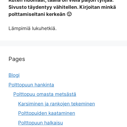
Sivusto täydentyy vähitellen. Kirjoitan minkä
polttamiseltani kerkeän 🙂
Lämpimiä lukuhetkiä.
Pages
Blogi
Polttopuun hankinta
Polttopuu omasta metsästä
Karsiminen ja rankojen tekeminen
Polttopuiden kaataminen
Polttopuun halkaisu