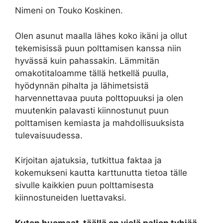
Nimeni on Touko Koskinen.
Olen asunut maalla lähes koko ikäni ja ollut
tekemisissä puun polttamisen kanssa niin
hyvässä kuin pahassakin. Lämmitän
omakotitaloamme tällä hetkellä puulla,
hyödynnän pihalta ja lähimetsistä
harvennettavaa puuta polttopuuksi ja olen
muutenkin palavasti kiinnostunut puun
polttamisen kemiasta ja mahdollisuuksista
tulevaisuudessa.
Kirjoitan ajatuksia, tutkittua faktaa ja
kokemukseni kautta karttunutta tietoa tälle
sivulle kaikkien puun polttamisesta
kiinnostuneiden luettavaksi.
Kuten huomaat, täällä on vielä paljon tyhjää.