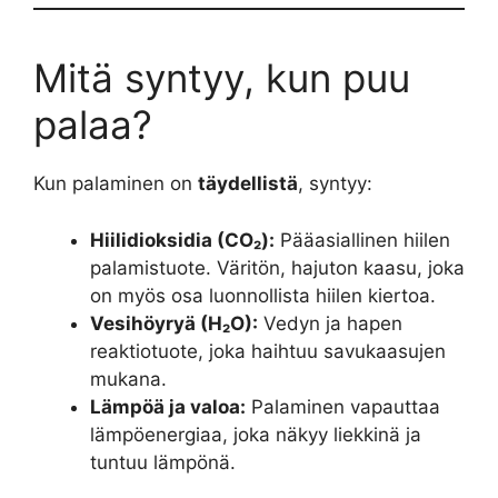
Mitä syntyy, kun puu
palaa?
Kun palaminen on
täydellistä
, syntyy:
Hiilidioksidia (CO₂):
Pääasiallinen hiilen
palamistuote. Väritön, hajuton kaasu, joka
on myös osa luonnollista hiilen kiertoa.
Vesihöyryä (H₂O):
Vedyn ja hapen
reaktiotuote, joka haihtuu savukaasujen
mukana.
Lämpöä ja valoa:
Palaminen vapauttaa
lämpöenergiaa, joka näkyy liekkinä ja
tuntuu lämpönä.