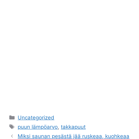
Kategoriat
Uncategorized
Avainsanat
puun lämpöarvo
,
takkapuut
Miksi saunan pesästä jää ruskeaa, kuohkeaa