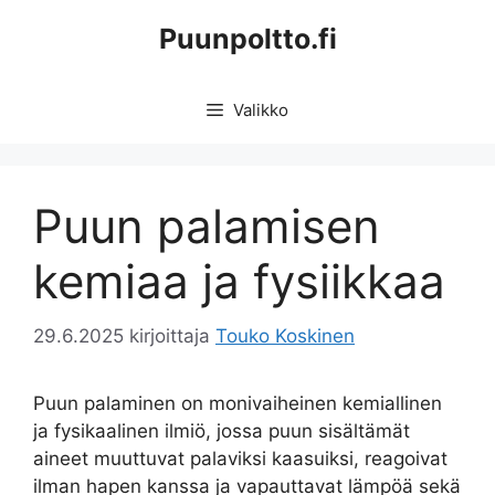
Siirry
Puunpoltto.fi
sisältöön
Valikko
Puun palamisen
kemiaa ja fysiikkaa
29.6.2025
kirjoittaja
Touko Koskinen
Puun palaminen on monivaiheinen kemiallinen
ja fysikaalinen ilmiö, jossa puun sisältämät
aineet muuttuvat palaviksi kaasuiksi, reagoivat
ilman hapen kanssa ja vapauttavat lämpöä sekä