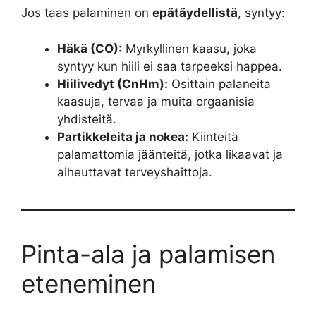
Jos taas palaminen on
epätäydellistä
, syntyy:
Häkä (CO):
Myrkyllinen kaasu, joka
syntyy kun hiili ei saa tarpeeksi happea.
Hiilivedyt (CnHm):
Osittain palaneita
kaasuja, tervaa ja muita orgaanisia
yhdisteitä.
Partikkeleita ja nokea:
Kiinteitä
palamattomia jäänteitä, jotka likaavat ja
aiheuttavat terveyshaittoja.
Pinta-ala ja palamisen
eteneminen