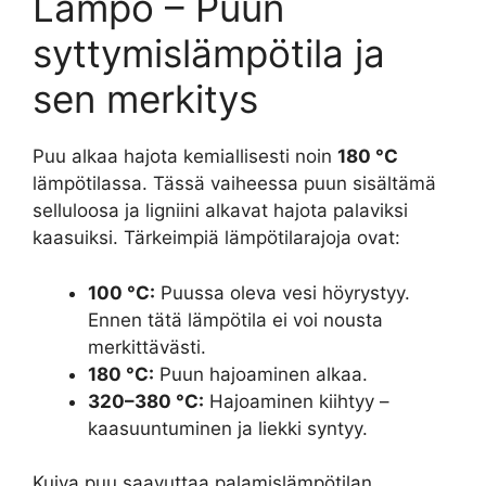
Lämpö – Puun
syttymislämpötila ja
sen merkitys
Puu alkaa hajota kemiallisesti noin
180 °C
lämpötilassa. Tässä vaiheessa puun sisältämä
selluloosa ja ligniini alkavat hajota palaviksi
kaasuiksi. Tärkeimpiä lämpötilarajoja ovat:
100 °C:
Puussa oleva vesi höyrystyy.
Ennen tätä lämpötila ei voi nousta
merkittävästi.
180 °C:
Puun hajoaminen alkaa.
320–380 °C:
Hajoaminen kiihtyy –
kaasuuntuminen ja liekki syntyy.
Kuiva puu saavuttaa palamislämpötilan