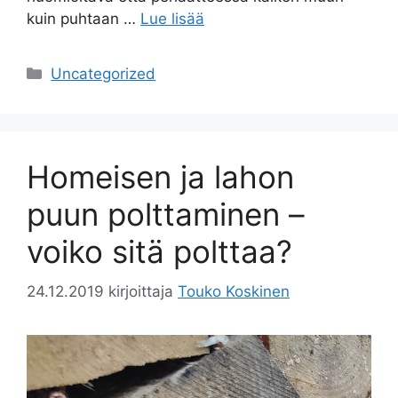
kuin puhtaan …
Lue lisää
Kategoriat
Uncategorized
Homeisen ja lahon
puun polttaminen –
voiko sitä polttaa?
24.12.2019
kirjoittaja
Touko Koskinen