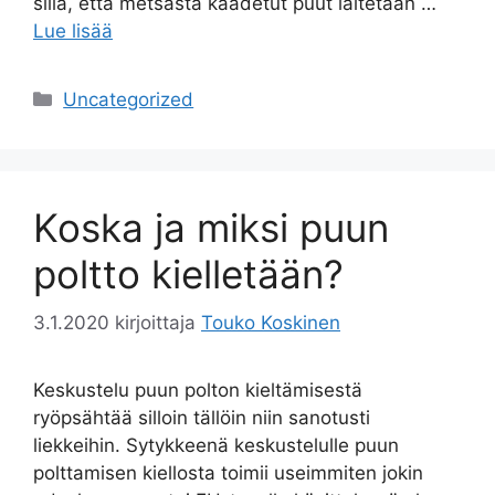
sillä, että metsästä kaadetut puut laitetaan …
Lue lisää
Kategoriat
Uncategorized
Koska ja miksi puun
poltto kielletään?
3.1.2020
kirjoittaja
Touko Koskinen
Keskustelu puun polton kieltämisestä
ryöpsähtää silloin tällöin niin sanotusti
liekkeihin. Sytykkeenä keskustelulle puun
polttamisen kiellosta toimii useimmiten jokin