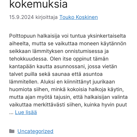
kokemuksia
15.9.2024
kirjoittaja
Touko Koskinen
Polttopuun halkaisija voi tuntua yksinkertaiselta
aiheelta, mutta se vaikuttaa moneen käytännön
seikkaan lämmityksen onnistumisessa ja
tehokkuudessa. Olen itse oppinut tämän
kantapään kautta asunnossani, jossa vietän
talvet puilla sekä saunaa että asuntoa
lämmitellen. Aluksi en kiinnittänyt juurikaan
huomiota siihen, minkä kokoisia halkoja käytin,
mutta ajan myötä tajusin, että halkaisijan valinta
vaikuttaa merkittävästi siihen, kuinka hyvin puut
…
Lue lisää
Kategoriat
Uncategorized