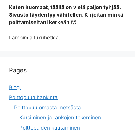
Kuten huomaat, täällä on vielä paljon tyhjää.
Sivusto täydentyy vähitellen. Kirjoitan minkä
polttamiseltani kerkeän 🙂
Lämpimiä lukuhetkiä.
Pages
Blogi
Polttopuun hankinta
Polttopuu omasta metsästä
Karsiminen ja rankojen tekeminen
Polttopuiden kaataminen