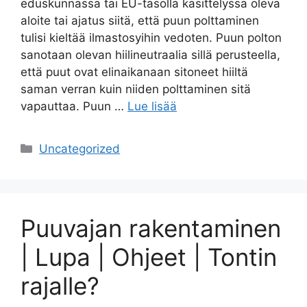
eduskunnassa tai EU-tasolla käsittelyssä oleva
aloite tai ajatus siitä, että puun polttaminen
tulisi kieltää ilmastosyihin vedoten. Puun polton
sanotaan olevan hiilineutraalia sillä perusteella,
että puut ovat elinaikanaan sitoneet hiiltä
saman verran kuin niiden polttaminen sitä
vapauttaa. Puun …
Lue lisää
Kategoriat
Uncategorized
Puuvajan rakentaminen
| Lupa | Ohjeet | Tontin
rajalle?