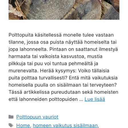
Polttopuita käsitellessä monelle tulee vastaan
tilanne, jossa osa puista näyttää homeiselta tai
jopa lahonneelta. Pintaan on saattanut ilmestyä
harmaata tai valkoista kasvustoa, mustia
pilkkuja tai puu voi tuntua pehmeältä ja
murenevalta. Herää kysymys: Voiko tällaisia
puita polttaa turvallisesti? Entä mitä vaikutuksia
homeisella puulla on sisäilmaan tai terveyteen?
Tässä artikkelissa pureudutaan sekä homeisten
että lahonneiden polttopuiden …
Lue lisää
Kategoriat
Polttopuun vauriot
Avainsanat
Home
,
homeen vaikutus sisäilmaan
,