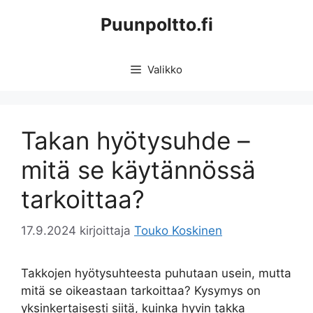
Siirry
Puunpoltto.fi
sisältöön
Valikko
Takan hyötysuhde –
mitä se käytännössä
tarkoittaa?
17.9.2024
kirjoittaja
Touko Koskinen
Takkojen hyötysuhteesta puhutaan usein, mutta
mitä se oikeastaan tarkoittaa? Kysymys on
yksinkertaisesti siitä, kuinka hyvin takka