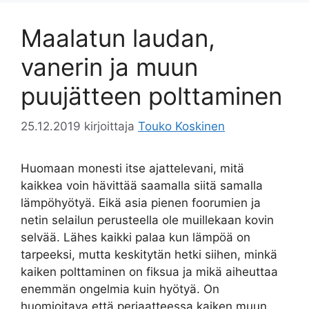
Maalatun laudan,
vanerin ja muun
puujätteen polttaminen
25.12.2019
kirjoittaja
Touko Koskinen
Huomaan monesti itse ajattelevani, mitä
kaikkea voin hävittää saamalla siitä samalla
lämpöhyötyä. Eikä asia pienen foorumien ja
netin selailun perusteella ole muillekaan kovin
selvää. Lähes kaikki palaa kun lämpöä on
tarpeeksi, mutta keskitytän hetki siihen, minkä
kaiken polttaminen on fiksua ja mikä aiheuttaa
enemmän ongelmia kuin hyötyä. On
huomioitava että periaatteessa kaiken muun